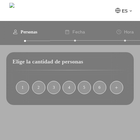
ES
Fecha
Hora
Personas
Elige la cantidad de personas
1
2
3
4
5
6